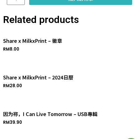
Related products
Share x MilkxPrint – 徽章
RM
8.00
Share x MilkxPrint – 2024日曆
RM
28.00
因为祢，I Can Live Tomorrow – USB專輯
RM
39.90