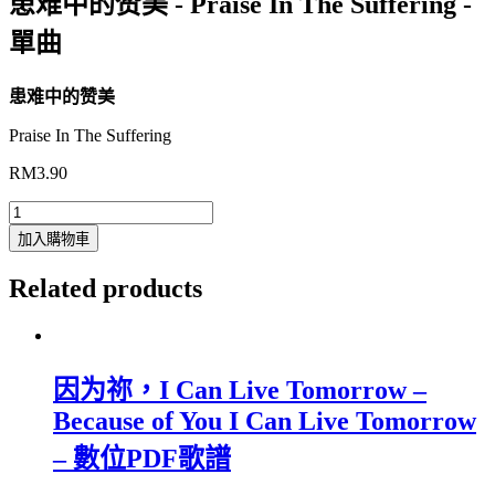
患难中的赞美 - Praise In The Suffering -
單曲
患难中的赞美
Praise In The Suffering
RM
3.90
患
加入購物車
难
中
Related products
的
赞
美
-
因为祢，I Can Live Tomorrow –
Praise
In
Because of You I Can Live Tomorrow
The
Suffering
– 數位PDF歌譜
-
單